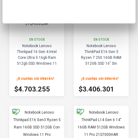
EN STOCK
EN STOCK
Notebook Lenovo
Notebook Lenovo
Thinkpad 16 Gen 4 Intel
ThinkPad E16 Gen 3
Core Ultra 5 16gb Ram
Ryzen 7 250 16GB RAM
512gb SSD Windows 11
512GB SSD 16" Sin
Pro 21QF000QAR
Windows
¡6 cuotas sin interés
!
¡6 cuotas sin interés
!
$5.225.839
$3.784.779
$4.703.255
$3.406.301