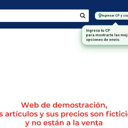
Ingresar CP y ci
LMACENAMIENTO
IMPRESORAS
MARCAS
MONITORES
Envío gratis en compras mayores a $200.000.-