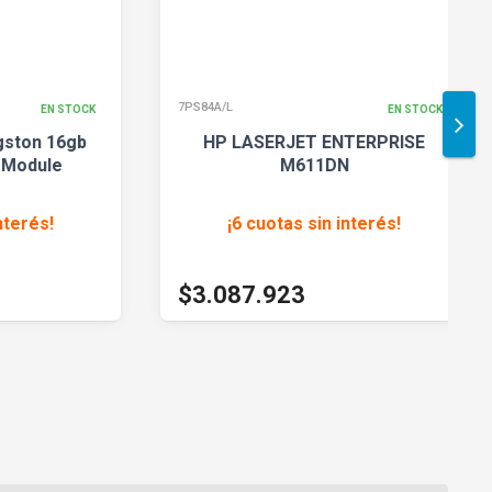
7PS84A/L
KF
N STOCK
EN STOCK
16gb
HP LASERJET ENTERPRISE
le
M611DN
s
!
¡6 cuotas sin interés
!
$3.431.025
$3
$3.087.923
$