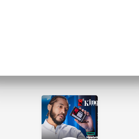
da DEMO, por lo tanto los productos y su correspondien
Bienvenidos a Globaldrop
Lo mejor en tecnología