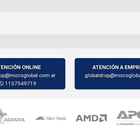
TENCIÓN ONLINE
ATENCIÓN A EMPR
rop@microglobal.com.ar
globaldrop@microgloba
1157549719