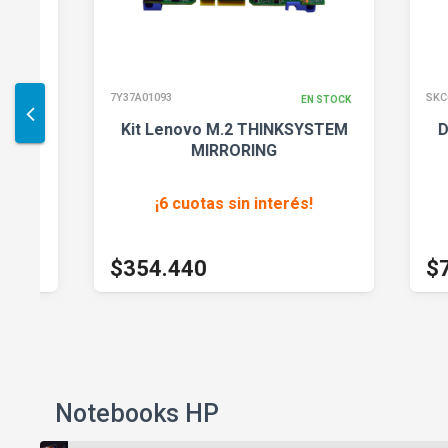
7Y37A01093
SKC600/102
EN STOCK
Kit Lenovo M.2 THINKSYSTEM
Disco 
MIRRORING
102
¡6 cuotas sin interés
!
¡6
$393.822
$799.459
$354.440
$719.
Notebooks HP