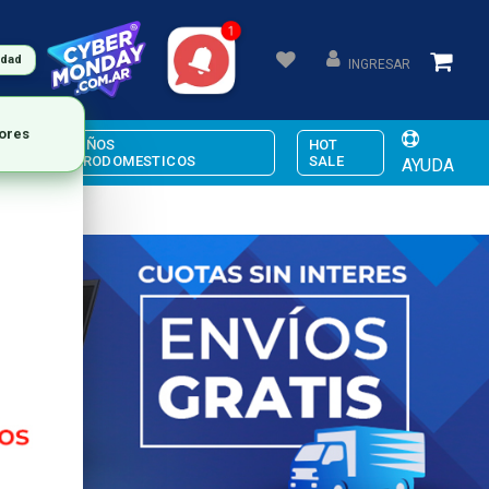
udad
INGRESAR
PEQUEÑOS
HOT
ELECTRODOMESTICOS
SALE
AYUDA