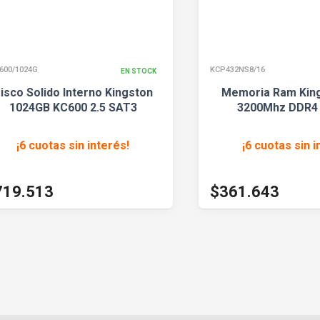
4G
KCP432NS8/16
EN STOCK
E
Solido Interno Kingston
Memoria Ram Kingston 
4GB KC600 2.5 SAT3
3200Mhz DDR4 Modu
 cuotas sin interés
!
¡6 cuotas sin interé
$401.825
513
$361.643