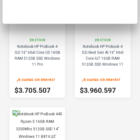
EN STOCK
EN STOCK
Notebook HP ProBook 4
Notebook HP Probook 4
G2i 16" Intel Core U5 16GB
G2i Next Gen AI 16" Intel
RAM 512GB SSD Windows
Core IU7 16GB RAM
11 Pro
512GB SSD Windows 11
Pro
¡6 cuotas sin interés
!
¡6 cuotas sin interés
!
$4.117.230
$4.400.663
$3.705.507
$3.960.597