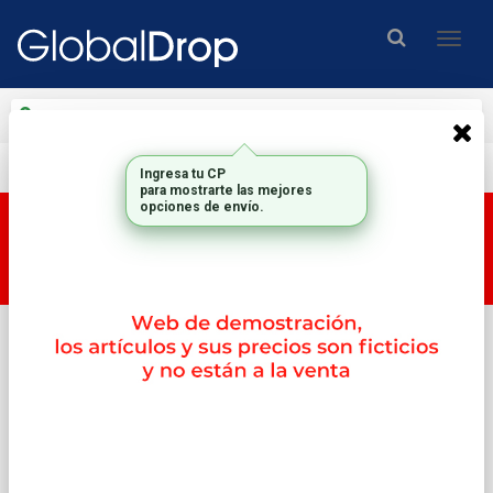
Enviar a
Ingresar CP y ciudad
Envío gratis en compras mayores a $200.000.-
Ingresa tu CP
para mostrarte las mejores
opciones de envío.
Esta tienda es una tienda DEMO, por lo tanto los
productos y su correspondiente PRECIO no son
reales.
Inicio
Memorias
2memorias Valueram