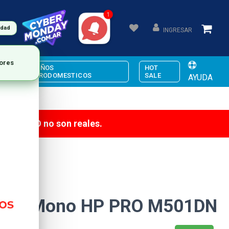
udad
INGRESAR
PEQUEÑOS
HOT
ELECTRODOMESTICOS
SALE
AYUDA
te PRECIO no son reales.
aser Mono HP PRO M501DN