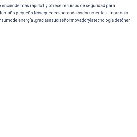
e enciende más rápido1 y ofrece recursos de seguridad para
ados,tamaño pequeño Nosequedeesperandolosdocumentos. Imprimala
umode energía ,graciasasudiseñoinnovadorylatecnología detóner.