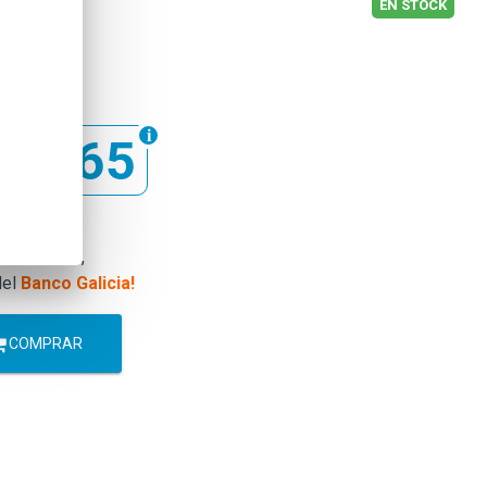
EN STOCK
3.565
.053.000
los
Martes
,
el
Banco Galicia!
COMPRAR