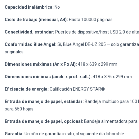
Capacidad inalámbrica:
No
Ciclo de trabajo (mensual, A4):
Hasta 100000 páginas
Conectividad, estándar:
Puertos de dispositivo/host USB 2.0 de alt
Conformidad Blue Angel:
Sí, Blue Angel DE-UZ 205 — solo garantiza
originales
Dimensiones máximas (An x F x Al):
418 x 639 x 299 mm
Dimensiones mínimas (anch. x prof. x alt.):
418 x 376 x 299 mm
Eficiencia de energía:
Calificación ENERGY STAR®
Entrada de manejo de papel, estándar:
Bandeja multiuso para 100 h
para 550 hojas
Entrada de manejo de papel, opcional:
Bandeja alimentadora para 5
Garantía:
Un año de garantía in situ, al siguiente día laborable.