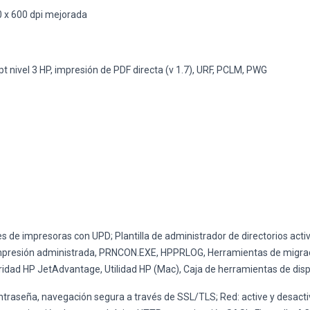
0 x 600 dpi mejorada
t nivel 3 HP, impresión de PDF directa (v 1.7), URF, PCLM, PWG
s de impresoras con UPD; Plantilla de administrador de directorios act
e impresión administrada, PRNCON.EXE, HPPRLOG, Herramientas de migr
dad HP JetAdvantage, Utilidad HP (Mac), Caja de herramientas de disp
ntraseña, navegación segura a través de SSL/TLS; Red: active y desact