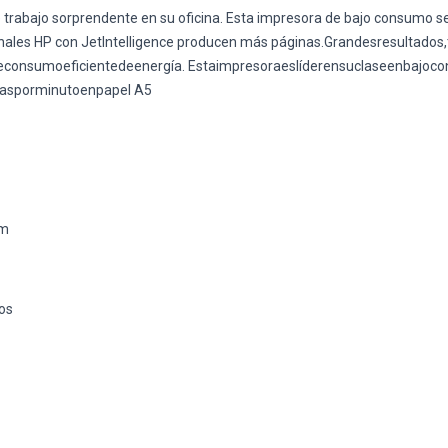
 trabajo sorprendente en su oficina. Esta impresora de bajo consumo s
riginales HP con JetIntelligence producen más páginas.Grandesresult
nsumoeficientedeenergía. Estaimpresoraeslíderensuclaseenbajocons
nasporminutoenpapel A5
pm
os