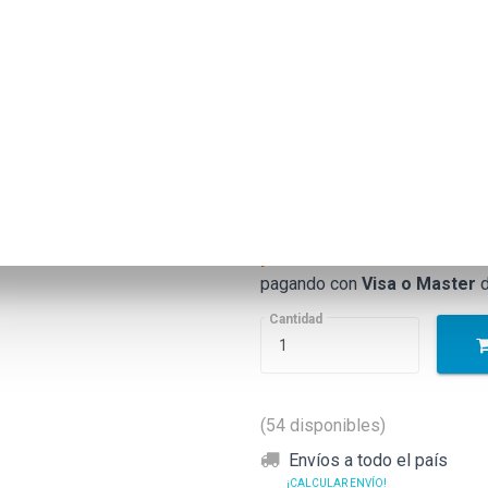
J8H61A/L
$1.292.850
Precio anterior
$1.16
Precio
drop
Precio sin impuestos nacionales: $1
¡6 cuotas sin interés
todos 
pagando con
Visa o Master
d
Cantidad
(54 disponibles)
Envíos a todo el país
¡CALCULAR ENVÍO!