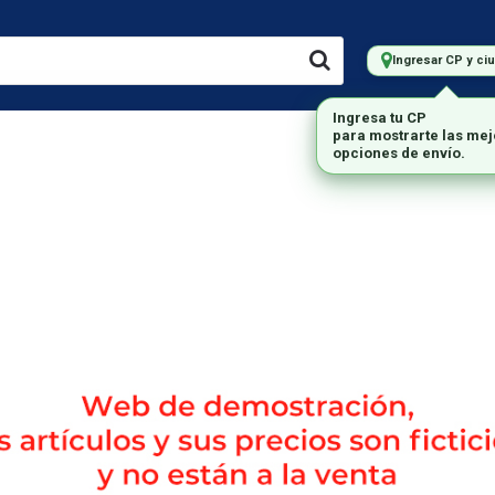
Ingresar CP y ci
LMACENAMIENTO
IMPRESORAS
MARCAS
MONITORES
Envío gratis en compras mayores a $200.000.-
da DEMO, por lo tanto los productos y su correspondien
Impresora L