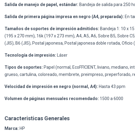
Salida de manejo de papel, estándar:
Bandeja de salida para 250 h
Salida de primera página impresa en negro (A4, preparada):
En ta
Tamaños de soportes de impresión admitidos:
Bandeja 1: 10 x 15
(195 x 270 mm), 16k (197 x 273 mm), A4, A5, A6, Sobre B5, Sobre C5
(JIS), B6 (JIS), Postal japonesa, Postal japonesa doble rotada, Ofici
Tecnología de impresión:
Láser
Tipos de soportes:
Papel (normal, EcoFFICIENT, liviano, mediano, i
grueso, cartulina, coloreado, membrete, preimpreso, preperforado, rec
Velocidad de impresión en negro (normal, A4):
Hasta 43 ppm
Volumen de páginas mensuales recomendado:
1500 a 6000
Caracteristicas Generales
Marca:
HP