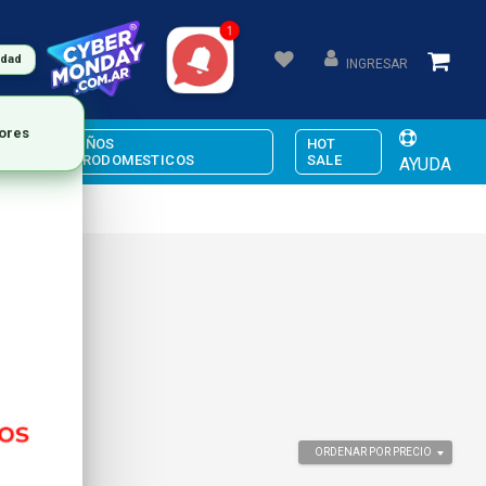
udad
INGRESAR
jores
PEQUEÑOS
HOT
ELECTRODOMESTICOS
SALE
AYUDA
ORDENAR POR PRECIO