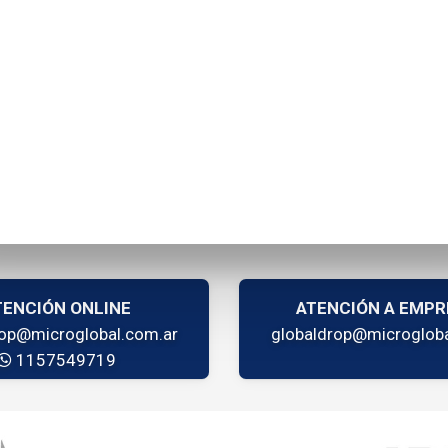
artículos en total
TENCIÓN ONLINE
ATENCIÓN A EMPR
rop@microglobal.com.ar
globaldrop@microgloba
1157549719