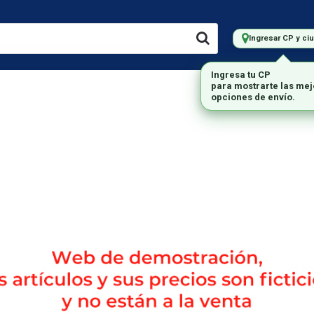
Ingresar CP y ci
Ingresa tu CP
para mostrarte las me
LMACENAMIENTO
IMPRESORAS
MARCAS
opciones de envío.
MONITORES
Envío gratis en compras mayores a $200.000.-