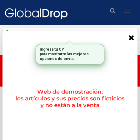
Enviar a
Ingresar CP y ciudad
Envío gratis en compras mayores a $200.000.-
Ingresa tu CP
para mostrarte las mejores
opciones de envío.
Esta tienda es una tienda DEMO, por lo tanto los
productos y su correspondiente PRECIO no son
reales.
Inicio
Memorias
2memorias Valueram