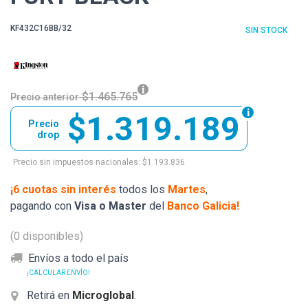
KF432C16BB/32
SIN STOCK
$1.465.765
Precio anterior
$1.319.189
Precio
drop
Precio sin impuestos nacionales: $1.193.836
¡6 cuotas sin interés
todos los
Martes
,
pagando con
Visa o Master
del
Banco Galicia!
(0 disponibles)
Envíos a todo el país
¡CALCULAR ENVÍO!
Retirá en
Microglobal
.