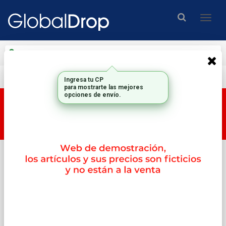
Enviar a
Ingresar CP y ciudad
Envío gratis en compras mayores a $200.000.-
Esta tienda es una tienda DEMO, por lo tanto los
productos y su correspondiente PRECIO no son
reales.
Inicio
Memorias
2memorias Valueram