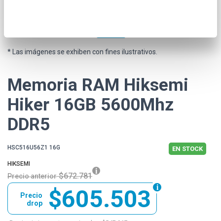
* Las imágenes se exhiben con fines ilustrativos.
Memoria RAM Hiksemi
Hiker 16GB 5600Mhz
DDR5
HSC516U56Z1 16G
EN STOCK
HIKSEMI
$672.781
Precio anterior
$605.503
Precio
drop