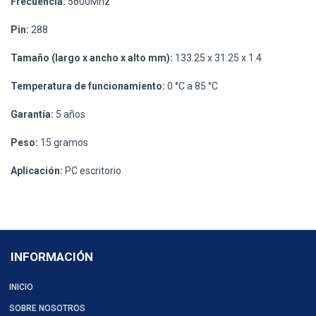
Frecuencia:
5600Mhz
Pin:
288
Tamaño (largo x ancho x alto mm):
133.25 x 31.25 x 1.4
Temperatura de funcionamiento:
0 °C a 85 °C
Garantía:
5 años
Peso:
15 gramos
Aplicación:
PC escritorio
INFORMACIÓN
INICIO
SOBRE NOSOTROS