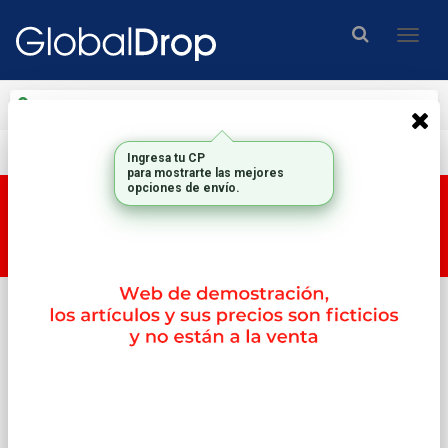
Enviar a
Ingresar CP y ciudad
Envío gratis en compras mayores a $200.000.-
Ingresa tu CP
para mostrarte las mejores
opciones de envío.
Esta tienda es una tienda DEMO, por lo tanto los
productos y su correspondiente PRECIO no son
reales.
Inicio
Memorias
2memorias Valueram