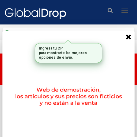
Enviar a
Ingresar CP y ciudad
Envío gratis en compras mayores a $200.000.-
Ingresa tu CP
para mostrarte las mejores
opciones de envío.
Esta tienda es una tienda DEMO, por lo tanto los
productos y su correspondiente PRECIO no son
reales.
Inicio
Memorias
2memorias Valueram