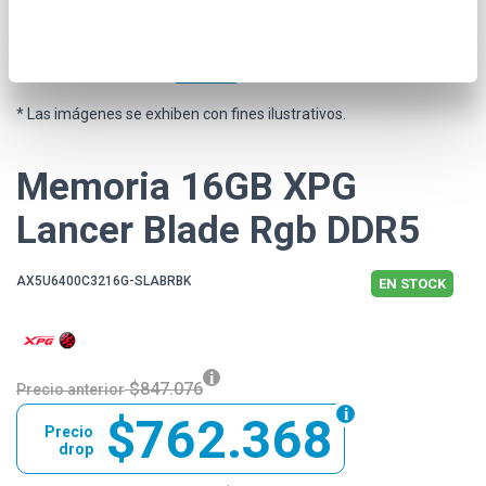
* Las imágenes se exhiben con fines ilustrativos.
Memoria 16GB XPG
Lancer Blade Rgb DDR5
AX5U6400C3216G-SLABRBK
EN STOCK
$847.076
Precio anterior
$762.368
Precio
drop