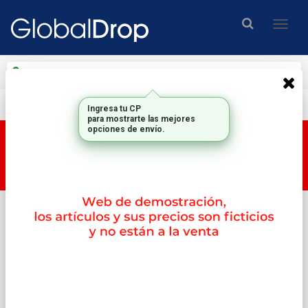
Enviar a
Ingresar CP y ciudad
Envío gratis en compras mayores a $200.000.-
Ingresa tu CP
para mostrarte las mejores
opciones de envío.
Esta tienda es una tienda DEMO, por lo tanto los
productos y su correspondiente PRECIO no son
reales.
Inicio
Memorias
2memorias Valueram