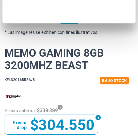
* Las imágenes se exhiben con fines ilustrativos.
MEMO GAMING 8GB
3200MHZ BEAST
KF432C16BB2A/8
BAJO STOCK
$338.389
Precio anterior
$304.550
Precio
drop