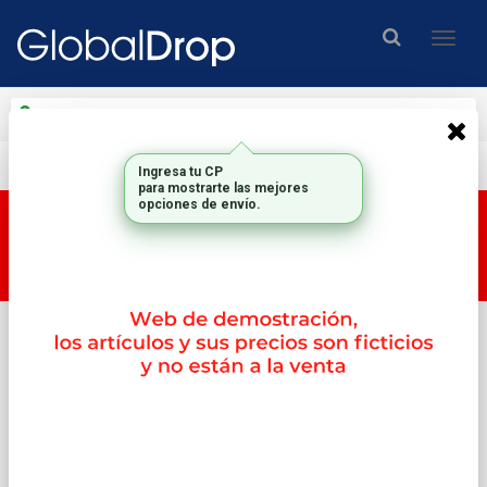
Enviar a
Ingresar CP y ciudad
Envío gratis en compras mayores a $200.000.-
Esta tienda es una tienda DEMO, por lo tanto los
productos y su correspondiente PRECIO no son
reales.
Inicio
Memorias
2memorias Valueram