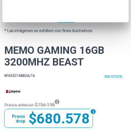
* Las imágenes se exhiben con fines ilustrativos.
MEMO GAMING 16GB
3200MHZ BEAST
KF432C16BB2A/16
SIN STOCK
$756.198
Precio anterior
$680.578
Precio
drop