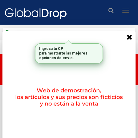
Enviar a
Ingresar CP y ciudad
Envío gratis en compras mayores a $200.000.-
Ingresa tu CP
para mostrarte las mejores
opciones de envío.
Esta tienda es una tienda DEMO, por lo tanto los
productos y su correspondiente PRECIO no son
reales.
Inicio
Memorias
2memorias Valueram