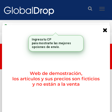
Enviar a
Ingresar CP y ciudad
Envío gratis en compras mayores a $200.000.-
Ingresa tu CP
para mostrarte las mejores
opciones de envío.
Esta tienda es una tienda DEMO, por lo tanto los
productos y su correspondiente PRECIO no son
reales.
Inicio
Memorias
1memorias Propietaria