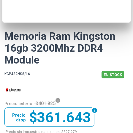
* Las imágenes se exhiben con fines ilustrativos.
Memoria Ram Kingston
16gb 3200Mhz DDR4
Module
KCP432NS8/16
EN STOCK
$401.825
Precio anterior
$361.643
Precio
drop
Precio sin impuestos nacionales: $327.279