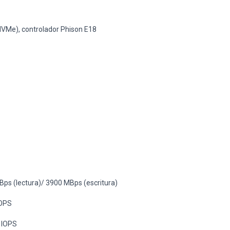
VMe), controlador Phison E18
ps (lectura)/ 3900 MBps (escritura)
OPS
 IOPS