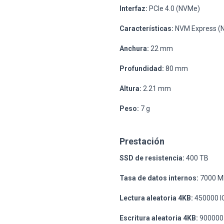
Interfaz:
PCIe 4.0 (NVMe)
Características:
NVM Express (N
Anchura:
22 mm
Profundidad:
80 mm
Altura:
2.21 mm
Peso:
7 g
Prestación
SSD de resistencia:
400 TB
Tasa de datos internos:
7000 MB
Lectura aleatoria 4KB:
450000 I
Escritura aleatoria 4KB:
900000