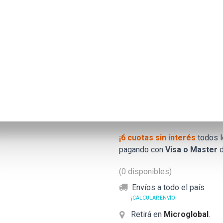
SKC3000S/512G
$532.562
Precio anterior
$479
Precio
drop
Precio sin impuestos nacionales: $4
¡6 cuotas sin interés
todos 
pagando con
Visa o Master
d
(0 disponibles)
Envíos a todo el país
¡CALCULAR ENVÍO!
Retirá en
Microglobal
.