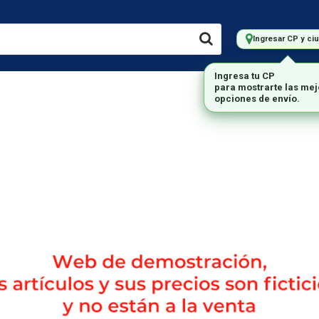
Ingresar CP y ci
LMACENAMIENTO
IMPRESORAS
MARCAS
MONITORES
Envío gratis en compras mayores a $200.000.-
da DEMO, por lo tanto los productos y su correspondien
Disco Solido
KC3000 M.2 