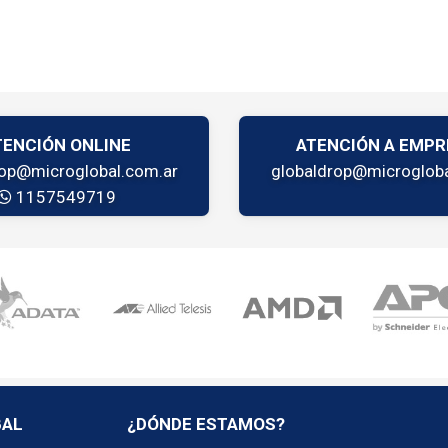
TENCIÓN ONLINE
ATENCIÓN A EMPR
rop@microglobal.com.ar
globaldrop@microgloba
1157549719
BAL
¿DÓNDE ESTAMOS?