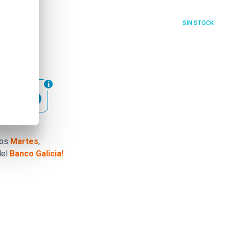
SIN STOCK
.306
33.761
los
Martes
,
el
Banco Galicia!