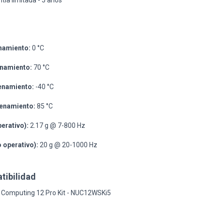
tía limitada - 5 años
namiento:
0 °C
namiento:
70 °C
enamiento:
-40 °C
enamiento:
85 °C
perativo):
2.17 g @ 7-800 Hz
o operativo):
20 g @ 20-1000 Hz
tibilidad
of Computing 12 Pro Kit - NUC12WSKi5