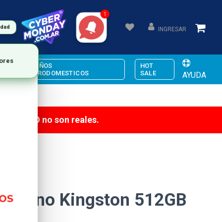
udad
INGRESAR
PEQUEÑOS
HOT
ELECTRODOMESTICOS
SALE
AYUDA
te PRECIO no son reales.
 Interno Kingston 512GB
2280