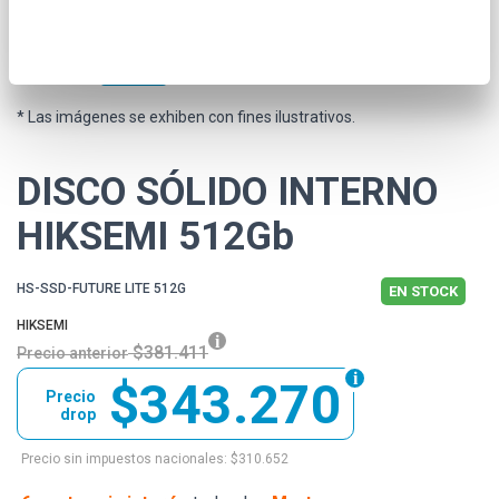
* Las imágenes se exhiben con fines ilustrativos.
DISCO SÓLIDO INTERNO
HIKSEMI 512Gb
HS-SSD-FUTURE LITE 512G
EN STOCK
HIKSEMI
$381.411
Precio anterior
$343.270
Precio
drop
Precio sin impuestos nacionales: $310.652