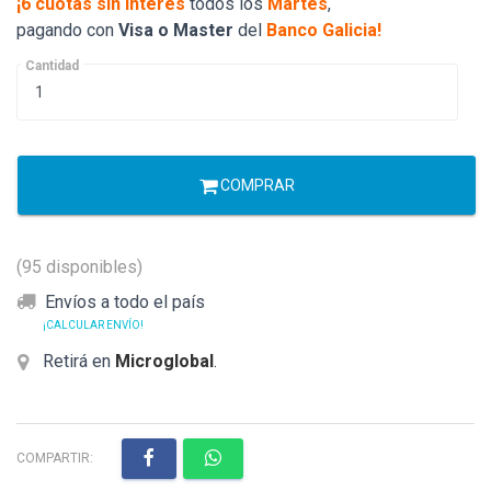
¡6 cuotas sin interés
todos los
Martes
,
pagando con
Visa o Master
del
Banco Galicia!
Cantidad
COMPRAR
(95 disponibles)
Envíos a todo el país
¡CALCULAR ENVÍO!
Retirá en
Microglobal
.
COMPARTIR: