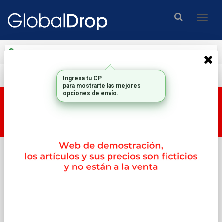
Enviar a
Ingresar CP y ciudad
Envío gratis en compras mayores a $200.000.-
Esta tienda es una tienda DEMO, por lo tanto los
productos y su correspondiente PRECIO no son
reales.
Inicio
Almacenamiento
Ssd Internos