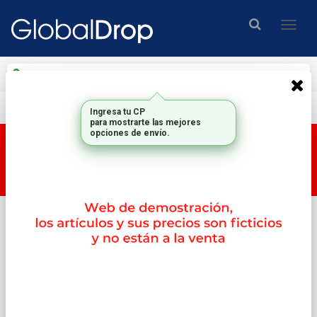
Enviar a
Ingresar CP y ciudad
Envío gratis en compras mayores a $200.000.-
Esta tienda es una tienda DEMO, por lo tanto los
productos y su correspondiente PRECIO no son
reales.
Inicio
Almacenamiento
Ssd Internos