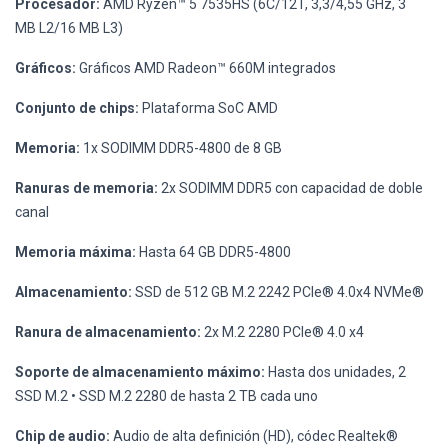
Procesador:
AMD Ryzen™ 5 7535HS (6C/12T, 3,3/4,55 GHz, 3
MB L2/16 MB L3)
Gráficos:
Gráficos AMD Radeon™ 660M integrados
Conjunto de chips:
Plataforma SoC AMD
Memoria:
1x SODIMM DDR5-4800 de 8 GB
Ranuras de memoria:
2x SODIMM DDR5 con capacidad de doble
canal
Memoria máxima:
Hasta 64 GB DDR5-4800
Almacenamiento:
SSD de 512 GB M.2 2242 PCIe® 4.0x4 NVMe®
Ranura de almacenamiento:
2x M.2 2280 PCIe® 4.0 x4
Soporte de almacenamiento máximo:
Hasta dos unidades, 2
SSD M.2 • SSD M.2 2280 de hasta 2 TB cada uno
Chip de audio:
Audio de alta definición (HD), códec Realtek®