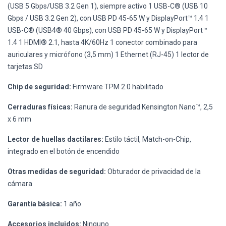
(USB 5 Gbps/USB 3.2 Gen 1), siempre activo 1 USB-C® (USB 10
Gbps / USB 3.2 Gen 2), con USB PD 45-65 W y DisplayPort™ 1.4 1
USB-C® (USB4® 40 Gbps), con USB PD 45-65 W y DisplayPort™
1.4 1 HDMI® 2.1, hasta 4K/60Hz 1 conector combinado para
auriculares y micrófono (3,5 mm) 1 Ethernet (RJ-45) 1 lector de
tarjetas SD
Chip de seguridad:
Firmware TPM 2.0 habilitado
Cerraduras físicas:
Ranura de seguridad Kensington Nano™, 2,5
x 6 mm
Lector de huellas dactilares:
Estilo táctil, Match-on-Chip,
integrado en el botón de encendido
Otras medidas de seguridad:
Obturador de privacidad de la
cámara
Garantía básica:
1 año
Accesorios incluidos:
Ninguno