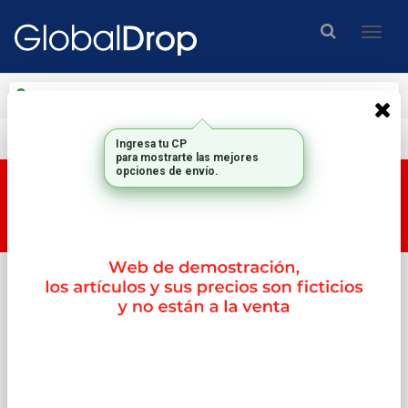
Enviar a
Ingresar CP y ciudad
Envío gratis en compras mayores a $200.000.-
Esta tienda es una tienda DEMO, por lo tanto los
productos y su correspondiente PRECIO no son
reales.
Inicio
Notebooks
Notebooks