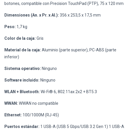
botones, compatible con Precision TouchPad (PTP), 75 x 120 mm
Dimensiones (An. x Pr. x Al.):
356 x 253,5 x 17,5 mm
Peso:
1,7 kg
Color de la caja:
Gris
Material de la caja:
Aluminio (parte superior), PC-ABS (parte
inferior)
Sistema operativo:
Ninguno
Software incluido:
Ninguno
WLAN + Bluetooth:
Wi-Fi® 6, 802.11ax 2x2 + BT5.3
WWAN:
WWAN no compatible
Ethernet:
100/1000M (RJ-45)
Puertos estándar:
1 USB-A (USB 5 Gbps/USB 3.2 Gen 1) 1 USB-A